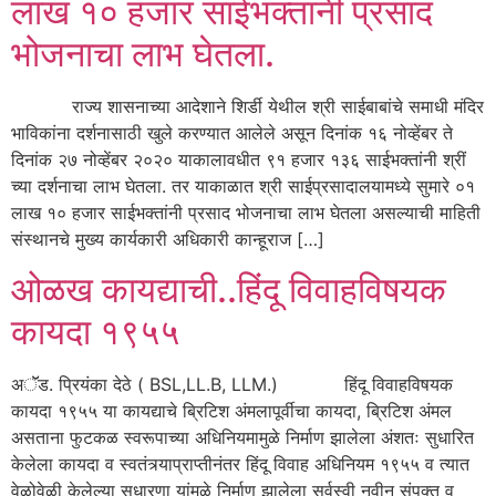
लाख १० हजार साईभक्‍तांनी प्रसाद
भोजनाचा लाभ घेतला.
राज्‍य शासनाच्‍या आदेशाने शिर्डी येथील श्री साईबाबांचे समाधी मंदिर
भाविकांना दर्शनासाठी खुले करण्‍यात आलेले असून दिनांक १६ नोव्‍हेंबर ते
दिनांक २७ नोव्‍हेंबर २०२० याकालावधीत ९१ हजार १३६ साईभक्‍तांनी श्रीं
च्‍या दर्शनाचा लाभ घेतला. तर याकाळात श्री साईप्रसादालयामध्‍ये सुमारे ०१
लाख १० हजार साईभक्‍तांनी प्रसाद भोजनाचा लाभ घेतला असल्‍याची माहिती
संस्‍थानचे मुख्‍य कार्यकारी अधिकारी कान्‍हूराज […]
ओळख कायद्याची..हिंदू विवाहविषयक
कायदा १९५५
अॅॅड. प्रियंका देठे ( BSL,LL.B, LLM.) हिंदू विवाहविषयक
कायदा १९५५ या कायद्याचे ब्रिटिश अंमलापूर्वीचा कायदा, ब्रिटिश अंमल
असताना फुटकळ स्वरूपाच्या अधिनियमामुळे निर्माण झालेला अंशतः सुधारित
केलेला कायदा व स्वतंत्र्याप्राप्तीनंतर हिंदू विवाह अधिनियम १९५५ व त्यात
वेळोवेळी केलेल्या सुधारणा यांमुळे निर्माण झालेला सर्वस्वी नवीन संपृक्त व