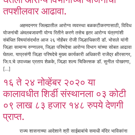
तपशीलवार आढावा.
अहमदनगर जिल्ह्यातील आरोग्य व्यवस्था बळकटीकरणासाठी, विविध
योजनांची अंमलबजावणी योग्य रितीने करणे तसेच इतर आरोग्य यंत्रणांशी
संबंधित विषयांसंदर्भात आज २६ नोहेंबर रोजी जिल्हाधिकारी डॉ. भोसले यांनी
जिल्हा सामान्य रुग्णालय, जिल्हा परिषदेचा आरोग्य विभाग यांच्या सोबत आढावा
घेतला. याप्रसंगी जिल्हा परिषदेचे मुख्य कार्यकारी अधिकारी राजेंद्र क्षीरसागर,
जि.प.चे उपाध्यक्ष प्रताप शेळके, जिल्हा शल्य चिकित्सक डॉ. सुनील पोखरणा,
[…]
१६ ते २४ नोव्‍हेंबर २०२० या
कालावधीत शिर्डी संस्थानला ०३ कोटी
०९ लाख ८३ हजार १४८ रुपये देणगी
प्राप्‍त.
राज्‍य शासनाच्‍या आदेशाने श्री साईबाबांचे समाधी मंदिर भाविकांना