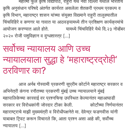
महात्मा फुले कृषि विद्यापीठ, राहुरी येथे नवी दिल्ली येथील भारतीय
कृषि अनुसंधान परिषदे अंतर्गत कार्यरत असलेला शेतकरी प्रथम प्रकल्प व
कृषि विभाग, महाराष्ट्र शासन यांच्या संयुक्त विद्यमाने राहुरी तालुक्यातील
चिंचविहिरे व कणगर या गावात या आठवड्यामध्ये तीन प्रशिक्षण कार्यक्रमांचे
आयोजन करण्यात आले होते. यामध्ये चिंचविहिरे येथे दि.२३ नोव्हेंबर
२०२० रोजी पशुविज्ञान व दुग्धशास्त्र […]
सर्वोच्च न्यायालय आणि उच्च
न्यायालयाला सुद्धा हे ‘महाराष्ट्रद्रोही‘
ठरविणार का?
आज अर्नब गोस्वामी प्रकरणी सुप्रीम कोर्टाने महाराष्ट्र सरकार व
अभिनेत्री कंगना रनौतच्या प्रकरणी मुंबई उच्च न्यायालयाने मुंबई
महापालिकेच्या कारवाई वर प्रश्नचिन्ह उपस्थित केल्यानंतर महाआघाडी
सरकार वर विरोधकांनी जोरदार टीका केली. कोर्टांच्या निर्णयानंतर
महाराष्ट्राचे माझी मुख्यमंत्री व विरोधीपक्षनेते मा. देवेन्द्र फडणवीस यांनी
याबाबत ट्विट करून विचारले कि, आता प्रश्न असा आहे की, सर्वोच्च
न्यायालय […]