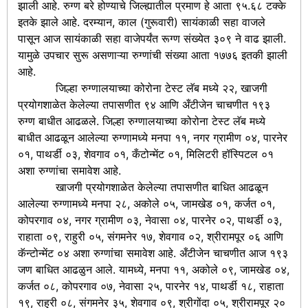
झाली आहे. रुग्ण बरे होण्याचे जिल्ह्यातील प्रमाण हे आता ९५.६८ टक्के
इतके झाले आहे. दरम्यान, काल (गुरूवारी) सायंकाळी सहा वाजले
पासून आज सायंकाळी सहा वाजेपर्यंत रूग्ण संख्येत ३०९ ने वाढ झाली.
यामुळे उपचार सुरू असणाऱ्या रुग्णांची संख्या आता १७७६ इतकी झाली
आहे.
जिल्हा रुग्णालयाच्या कोरोना टेस्ट लॅब मध्ये २२, खाजगी
प्रयोगशाळेत केलेल्या तपासणीत ९४ आणि अँटीजेन चाचणीत १९३
रुग्ण बाधीत आढळले. जिल्हा रुग्णालयाच्या कोरोना टेस्ट लॅब मध्ये
बाधीत आढळून आलेल्या रुग्णामध्ये मनपा ११, नगर ग्रामीण ०४, पारनेर
०१, पाथर्डी ०३, शेवगाव ०१, कँटोन्मेंट ०१, मिलिटरी हॉस्पिटल ०१
अशा रुग्णांचा समावेश आहे.
खाजगी प्रयोगशाळेत केलेल्या तपासणीत बाधित आढळून
आलेल्या रुग्णामध्ये मनपा २८, अकोले ०५, जामखेड ०१, कर्जत ०१,
कोपरगाव ०४, नगर ग्रामीण ०३, नेवासा ०४, पारनेर ०२, पाथर्डी ०३,
राहाता ०९, राहुरी ०५, संगमनेर १७, शेवगाव ०२, श्रीरामपूर ०६ आणि
कॅन्टोन्मेंट ०४ अशा रुग्णांचा समावेश आहे. अँटीजेन चाचणीत आज १९३
जण बाधित आढळुन आले. यामध्ये, मनपा ११, अकोले ०९, जामखेड ०४,
कर्जत ०८, कोपरगाव ०७, नेवासा २५, पारनेर १४, पाथर्डी १८, राहाता
१९, राहुरी ०८, संगमनेर ३५, शेवगाव ०९, श्रीगोंदा ०५, श्रीरामपूर २०