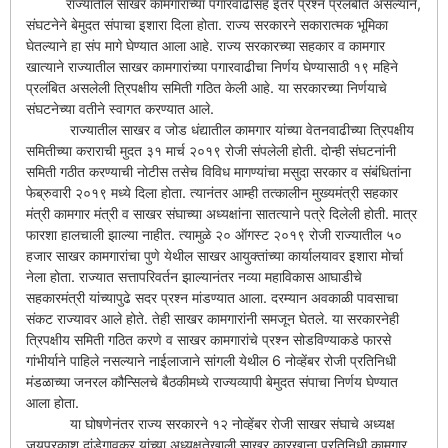
राज्यातील साखर कामगारांच्या पगारवाढीसह इतर प्रश्‍न प्रलंबीत असल्याने,
संघटनेने बेमुदत संपाचा इशारा दिला होता. राज्य सरकारने सकारात्मक भूमिका
घेतल्याने हा संप मागे घेण्यात आला आहे. राज्य सरकारच्या सहकार व कामगार
खात्याने राज्यातील साखर कामगारांच्या पगारवाढीचा निर्णय घेण्यासाठी १९ महिने
प्रलंबित असलेली त्रिपक्षीय समिती गठित केली आहे. या सरकारच्या निर्णयाचे
संघटनेच्या वतीने स्वागत करण्यात आले.
राज्यातील साखर व जोड धंद्यातील कामगार यांच्या वेतनवाढीच्या त्रिपक्षीय
समितीच्या कराराची मुदत ३१ मार्च २०१९ रोजी संपलेली होती. दोन्ही संघटनांनी
समिती गठीत करण्याची नोटीस तसेच विविध मागण्यांचा मसुदा सरकार व संबंधितांना
फेब्रुवारी २०१९ मध्ये दिला होता. त्यानंतर आम्ही तत्कालीन मुख्यमंत्री सहकार
मंत्री कामगार मंत्री व साखर संघाच्या अध्यक्षांना सातत्याने पत्रे दिलेली होती. मात्र
फारशा हालचाली झाल्या नाहीत. त्यामुळे २० ऑगस्ट २०१९ रोजी राज्यातील ५०
हजार साखर कामगारांचा पुणे येथील साखर आयुक्तांच्या कार्यालयावर इशारा मोर्चा
नेला होता. राज्यात सत्तापरिवर्तन झाल्यानंतर नव्या महाविकास आघाडीचे
सहकारमंत्री यांच्यापुढे सदर प्रश्‍न मांडण्यात आला. दरम्यान अवकाळी पावसाचा
संकट राज्यावर आले होते. तेही साखर कामगारांनी समजून घेतले. या सरकारनेही
त्रिपक्षीय समिती गठित करणे व साखर कामगारांचे प्रश्‍न सोडविण्याकडे फारसे
गांभीर्याने पाहिले नसल्याने नाईलाजाने सांगली येथील 6 नोव्हेंबर रोजी प्रतिनिधी
मंडळाच्या जनरल कौन्सिलचे बैठकीमध्ये राज्यव्यापी बेमुदत संपाचा निर्णय घेण्यात
आला होता.
या घोषणेनंतर राज्य सरकारने १२ नोव्हेंबर रोजी साखर संघाचे अध्यक्ष
जयप्रकाश दांडेगावकर यांच्या अध्यक्षतेखाली साखर कारखाना प्रतिनिधी कामगार