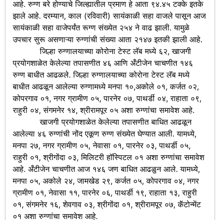
आहे. रुग्ण बरे होण्याचे जिल्ह्यातील प्रमाण हे आता ९४.४५ टक्के इतके
झाले आहे. दरम्यान, काल (रविवारी) सायंकाळी सहा वाजले पासून आज
सायंकाळी सहा वाजेपर्यंत रूग्ण संख्येत २५४ ने वाढ झाली. यामुळे
उपचार सुरू असणाऱ्या रुग्णांची संख्या आता २१४७ इतकी झाली आहे.
जिल्हा रुग्णालयाच्या कोरोना टेस्ट लॅब मध्ये ६२, खाजगी
प्रयोगशाळेत केलेल्या तपासणीत ४६ आणि अँटीजेन चाचणीत १४६
रुग्ण बाधीत आढळले. जिल्हा रुग्णालयाच्या कोरोना टेस्ट लॅब मध्ये
बाधीत आढळून आलेल्या रुग्णामध्ये मनपा १०,अकोले ०१, कर्जत ०२,
कोपरगाव ०१, नगर ग्रामीण ०५, पारनेर ०७, पाथर्डी ०४, राहाता ०९,
राहुरी ०४, संगमनेर १४, श्रीरामपूर ०५ अशा रुग्णांचा समावेश आहे.
खाजगी प्रयोगशाळेत केलेल्या तपासणीत बाधित आढळून
आलेल्या ४६ रुग्णांची नोंद एकूण रुग्ण संख्येत घेण्यात आली. यामध्ये,
मनपा २७, नगर ग्रामीण ०५, नेवासा ०१, पारनेर ०३, पाथर्डी ०५,
राहुरी ०१, श्रीगोंदा ०३, मिलिटरी हॉस्पिटल ०१ अशा रुग्णांचा समावेश
आहे. अँटीजेन चाचणीत आज १४६ जण बाधित आढळुन आले. यामध्ये,
मनपा ०५, अकोले २४, जामखेड २९, कर्जत ०५, कोपरगाव ०४, नगर
ग्रामीण ०१, नेवासा ११, पारनेर ०६, पाथर्डी १९, राहाता १३, राहुरी
०१, संगमनेर १६, शेवगाव ०३, श्रीगोंदा ०१, श्रीरामपूर ०७, कॅंटोन्मेंट
०१ अशा रुग्णांचा समावेश आहे.