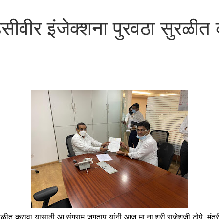
ेसीवीर इंजेक्शना पुरवठा सुरळीत
रावा यासाठी आ.संग्राम जगताप यांनी आज मा.ना.श्री.राजेशजी टोपे, मंत्री स