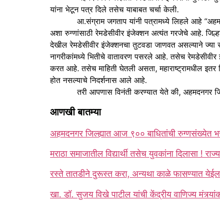
यांना भेटून पत्र दिले तसेच याबाबत चर्चा केली.
आ.संग्राम जगताप यांनी पत्रामध्ये लिहले आहे “अहमदनगर जिल्
अशा रुग्णांसाठी रेमडेसीवीर इंजेक्शन अत्यंत गरजेचे आहे. जि
देखील रेमडेसीवीर इंजेक्शनचा तुटवडा जाणवत असल्याने ज्या र
नागरीकांमध्ये भितीचे वातावरण पसरले आहे. तसेच रेमडेसीवीर इं
करत आहे. तसेच माहिती घेतली असता, महाराष्ट्रामधील इतर जिल्
होत नसल्याचे निदर्शनास आले आहे.
तरी आपणास विनंती करण्यात येते की, अहमदनगर जिल्ह्यातील
आणखी बातम्या
अहमदनगर जिल्ह्यात आज ९०० बाधितांची रुग्णसंख्येत भर 
मराठा समाजातील विद्यार्थी तसेच युवकांना दिलासा ! राज्य 
रस्‍ते तातडीने दुरूस्‍त करा, अन्यथा काळे फासण्‍यात येई
खा. डॉ. सुजय विखे पाटील यांची केंद्रीय वाणिज्य मंत्र्यांक