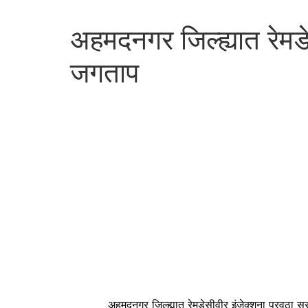
अहमदनगर जिल्ह्यात रेमड
जगताप
अहमदनगर जिल्ह्यात रेमडेसीवीर इंजेक्शना पुरवठा सुरळीत क