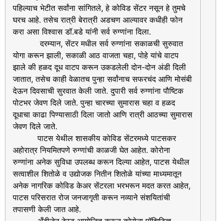
पहिल्याच भेटीत सर्वांना सांगितले, हे कोविड सेंटर नसून हे तुमचे
घरच आहे. तसेच रात्री बेरात्री अडचण आल्यावर कधीही फोन
करा असा विश्वास डॉ.बडे यांनी सर्व रुग्णांना दिला.
दरम्यान, सेंटर मधील सर्व रुग्णांना सकाळची सुरुवात
योगा करून झाली, सकाळी आठ वाजता चहा, पोहे यांचे वाटप
झाले की हळद दूध वाटप करून उकडलेली दोन-दोन अंडी दिली
जातात, तसेच काही वेळातच पुन्हा सर्वांनाच सफरचंद आणि मोसंबी
देऊन दिवसाची सुरवात केली जाते. दुपारी सर्व रुग्णांना पौष्टिक
पोटभर जेवण दिले जाते. पुन्हा चारच्या सुमारास चहा व हळद
दूधाचा काढा पिण्यासाठी दिला जातो आणि रात्री आठच्या सुमारास
जेवण दिले जाते.
पाटस येथील शासकीय कोविड सेंटरमध्ये पाटसकर
अहोरात्र नियमितपणे रुग्णांची काळजी घेत आहेत. कोरोना
रुग्णांना अनेक सुविधा उपलब्ध करून दिल्या आहेत, पाटस येथील
सत्वाशील शितोळे व उद्योजक नितीन शितोळे यांच्या माध्यमातून
अनेक नागरिक कोविड केअर सेंटरला भरभरून मदत करत आहेत,
पाटस परिसरात रोज जनजागृती करून नव्याने संशयितांची
तपासणी केली जात आहे.