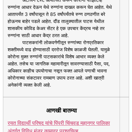
अँटीजेन टेस्ट आयोजित करून कोरोना पॉझिटिव्ह
रुग्णांना आधार देऊन येथे रुग्णांना दाखल करून घेत आहेत. येथे
आतापर्यंत 3 वर्षांपासून ते 85 वर्षांपर्यंतचे रुग्ण ठणठणीत बरे
होऊनच बाहेर पडले आहेत. दौंड तालुक्यातील पाटस येथील
शासकीय कोविड केअर सेंटर हे एक उपचार केंद्रच नव्हे तर
रुग्णांना साठी आधार केंद्र ठरत आहे.
पाटसकरांनी लोकवर्गणीतून रुग्णांच्या रोगप्रतिकार
शक्तीमध्ये वाढ होण्यासाठी दररोज विशेष काळजी घेतली. यामुळे
कोरोना मुक्त रुग्णांनी पाटसकारांचे विशेष आभार व्यक्त केले
आहेत. तसेच या जागतिक महामारीतून सावरण्यासाठी पैसा, पद,
अधिकार काहीच उपयोगाचा नसून फक्त आपले पणाची भावना
कोरोनाच्या संकटावर रामबाण उपाय ठरत आहे. अशी खात्री
अनेकांनी व्यक्त केली आहे.
आणखी बातम्या
रयत विद्यार्थी परिषद यांचे पिंपरी चिंचवड महानगर पालिका
अंतर्गत विविध मंजूर कामावर प्रश्नचिन्ह.