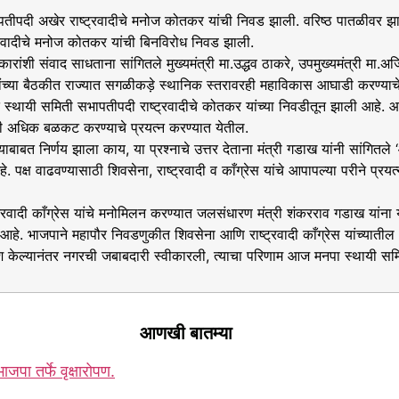
खेर राष्ट्रवादीचे मनोज कोतकर यांची निवड झाली. वरिष्ठ पातळीवर झालेल्य
्ट्रवादीचे मनोज कोतकर यांची बिनविरोध निवड झाली.
ाद साधताना सांगितले मुख्यमंत्री मा.उद्धव ठाकरे, उपमुख्यमंत्री मा.अजित पव
ांच्या बैठकीत राज्यात सगळीकड़े स्थानिक स्तरावरही महाविकास आघाडी करण्याचे ठरव
त स्थायी समिती सभापतीपदी राष्ट्रवादीचे कोतकर यांच्या निवडीतून झाली आहे. 
ती अधिक बळकट करण्याचे प्रयत्न करण्यात येतील.
त निर्णय झाला काय, या प्रश्नाचे उत्तर देताना मंत्री गडाख यांनी सांगितले
्ष वाढवण्यासाठी शिवसेना, राष्ट्रवादी व काँग्रेस यांचे आपापल्या परीने प्रयत
ी काँग्रेस यांचे मनोमिलन करण्यात जलसंधारण मंत्री शंकरराव गडाख यांना यश
े. भाजपाने महापौर निवडणुकीत शिवसेना आणि राष्ट्रवादी काँग्रेस यांच्यात
वेश केल्यानंतर नगरची जबाबदारी स्वीकारली, त्याचा परिणाम आज मनपा स्थायी स
आणखी बातम्या
पा तर्फे वृक्षारोपण.