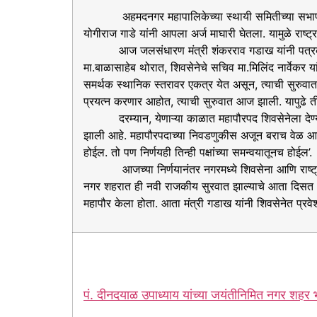
अहमदनगर महापालिकेच्या स्थायी समितीच्या सभापतीपदी अ
योगीराज गाडे यांनी आपला अर्ज माघारी घेतला. यामुळे राष
आज जलसंधारण मंत्री शंकरराव गडाख यांनी पत्रकारांशी संव
मा.बाळासाहेब थोरात, शिवसेनेचे सचिव मा.मिलिंद नार्वेकर य
समर्थक स्थानिक स्तरावर एकत्र येत असून, त्याची सुरुवा
प्रयत्न करणार आहोत, त्याची सुरुवात आज झाली. यापुढे 
दरम्यान, येणाऱ्या काळात महापौरपद शिवसेनेला देण्याबाब
झाली आहे. महापौरपदाच्या निवडणुकीस अजून बराच वेळ आहे. पक
होईल. तो पण निर्णयही तिन्ही पक्षांच्या समन्वयातूनच होईल’.
आजच्या निर्णयानंतर नगरमध्ये शिवसेना आणि राष्ट्रवाद
नगर शहरात ही नवी राजकीय सुरवात झाल्याचे आता दिसत आह
महापौर केला होता. आता मंत्री गडाख यांनी शिवसेनेत प्र
पं. दीनदयाळ उपाध्याय यांच्या जयंतीनिमित नगर शहर भाज