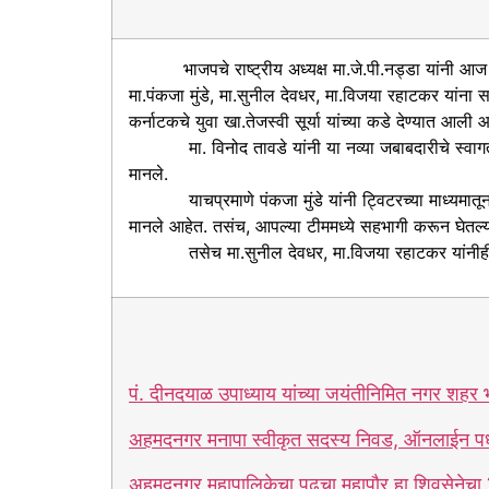
भाजपचे राष्ट्रीय अध्यक्ष मा.जे.पी.नड्डा यांनी आज भारती
मा.पंकजा मुंडे, मा.सुनील देवधर, मा.विजया रहाटकर यांना 
कर्नाटकचे युवा खा.तेजस्वी सूर्या यांच्या कडे देण्यात आल
मा. विनोद तावडे यांनी या नव्या जबाबदारीचे स्वागत केलं
मानले.
याचप्रमाणे पंकजा मुंडे यांनी ट्विटरच्या माध्यमातून नव्या
मानले आहेत. तसंच, आपल्या टीममध्ये सहभागी करून घेतल्याबद
तसेच मा.सुनील देवधर, मा.विजया रहाटकर यांनीही या नव
पं. दीनदयाळ उपाध्याय यांच्या जयंतीनिमित नगर शहर भाज
अहमदनगर मनापा स्वीकृत सदस्य निवड, ऑनलाईन पध्
अहमदनगर महापालिकेचा पुढचा महापाैर हा शिवसेनेचा 