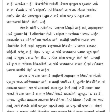
काही अलबेल नाही. शिवसेनेचे सावेडी विभाग प्रमुख चंद्रकांत उर्फ
काका शेळके यांनी ‘स्वीकृत’साठी निवडले जात असलेल्या नावांवर
आक्षेप घेत थेट पक्षप्रमुख उद्धव ठाकरे यांना पत्र पाठवून लक्ष
घालण्याची विनंती केली आहे.
शेळके यांनी पाठविलेल्या पत्रात लिहले आहे की, अहमदनगर
मध्ये गुरुवार दि. 1 ऑक्टोबर रोजी स्वीकृत नगरसेवक भरणार आहेत.
आजपर्यंत स्व.अनिलभैय्या राठोड यांनी कधीही जातीचे राजकारण
शिवसेनेत केले नाही. म्हणूनच शहरामध्ये शिवसेना संघटना बळकट
राहिली. परंतु काही दिवसांपासून जातीचे राजकारण पक्षात सुरु झाले
आहे. यातूनच स्व.अनिल भैय्या राठोड यांना पराभूत केले गेले. आजही
स्वीकृत नगरसेवक निवडीवेळी जातीचे राजकारण करुन दोन्ही उमेदवार
एकाच जातीचे दिले जात आहेत.
आपण यात लक्ष घालावे नाहीतरी अहमदनगर शिवसेना संपर्क
प्रमुख भाऊ कोरेगावकर यांनी व काही जातीयवादी फुटीर शिवसैनिकांनी
आपल्या पक्षाला गळती लावायचे काम सुरु केले आहे. तरी आपण यात
तातडीने लक्ष घालावे व नगर शिवसेनेमध्ये चाललेली धुसफूस थांबवावी.
अन्यथा पुढील काळात आपल्या शिवसेनेला मोठी किंमत मोजवी लागणार
आहे, असे शेळके यांनी पत्रात म्हटले आहे. या पत्राची प्रत मा. मंत्री
शंकरराव गडाख आणि शिवसेना शहर प्रमुख दिलीपदादा सातपुते यांनाही